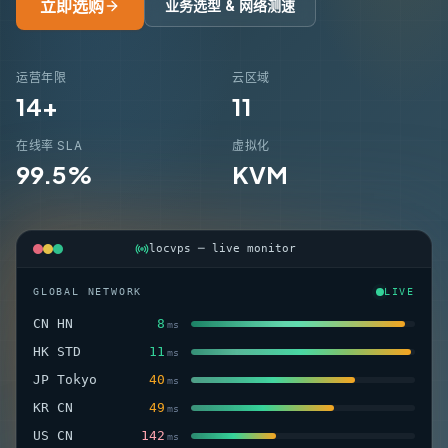
立即选购
业务选型 & 网络测速
运营年限
云区域
14+
11
在线率 SLA
虚拟化
99.5%
KVM
locvps ─ live monitor
GLOBAL NETWORK
LIVE
CN HN
8
ms
HK STD
11
ms
JP Tokyo
38
ms
KR CN
47
ms
US CN
145
ms