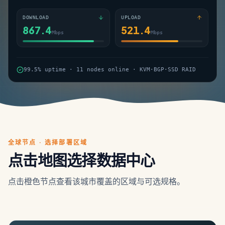
DOWNLOAD
UPLOAD
851.6
535.7
Mbps
Mbps
99.5% uptime · 11 nodes online · KVM·BGP·SSD RAID
全球节点 · 选择部署区域
点击地图选择数据中心
点击橙色节点查看该城市覆盖的区域与可选规格。
中国
·
香港
6
城市 · 11 区域 · 实时在线
Leaflet
|
©
OSM
©
CARTO
+