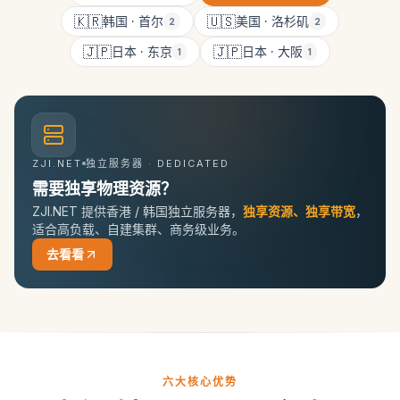
🇰🇷
🇺🇸
韩国
·
首尔
美国
·
洛杉矶
2
2
🇯🇵
🇯🇵
日本
·
东京
日本
·
大阪
1
1
ZJI.NET
独立服务器 · DEDICATED
需要独享物理资源？
ZJI.NET 提供香港 / 韩国独立服务器，
独享资源、独享带宽
，
适合高负载、自建集群、商务级业务。
去看看
六大核心优势