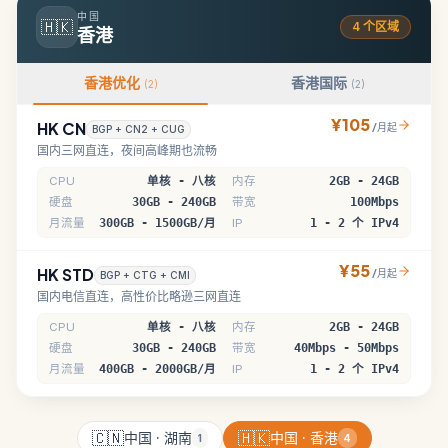
中国
−
🇭🇰
4
个区域
香港
香港优化
香港国际
(
2
)
(
2
)
¥105
HK CN
/月起
BGP + CN2 + CUG
国内三网直连，夜间高峰期也流畅
CPU
单核 - 八核
内存
2GB - 24GB
硬盘
30GB - 240GB
带宽
100Mbps
月流量
300GB - 1500GB/月
IP
1 - 2 个 IPv4
¥55
HK STD
/月起
BGP + CTG + CMI
国内电信直连，高性价比略逊三网直连
CPU
单核 - 八核
内存
2GB - 24GB
硬盘
30GB - 240GB
带宽
40Mbps - 50Mbps
月流量
400GB - 2000GB/月
IP
1 - 2 个 IPv4
🇨🇳
🇭🇰
中国
·
湖南
中国
·
香港
1
4